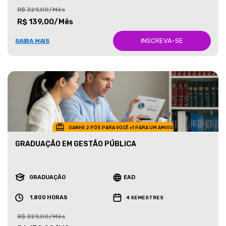
R$ 329,00/Mês
R$ 139,00/Mês
INSCREVA-SE
SAIBA MAIS
GANHE 2 PÓS PARA VOCÊ +1 PARA UM AMIGO
GRADUAÇÃO EM GESTÃO PÚBLICA
GRADUAÇÃO
EAD
1.800 HORAS
4 SEMESTRES
R$ 329,00/Mês