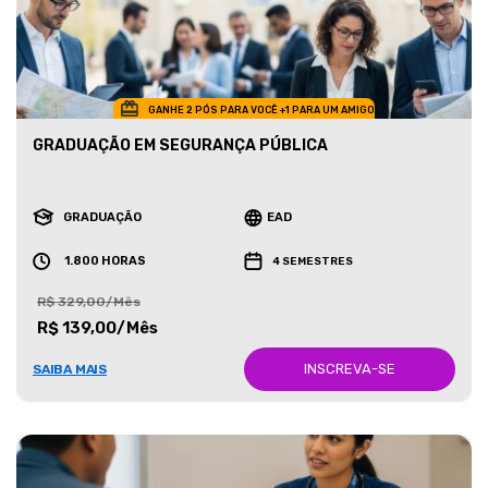
GANHE 2 PÓS PARA VOCÊ +1 PARA UM AMIGO
GRADUAÇÃO EM SEGURANÇA PÚBLICA
GRADUAÇÃO
EAD
1.800 HORAS
4 SEMESTRES
R$ 329,00/Mês
R$ 139,00/Mês
INSCREVA-SE
SAIBA MAIS