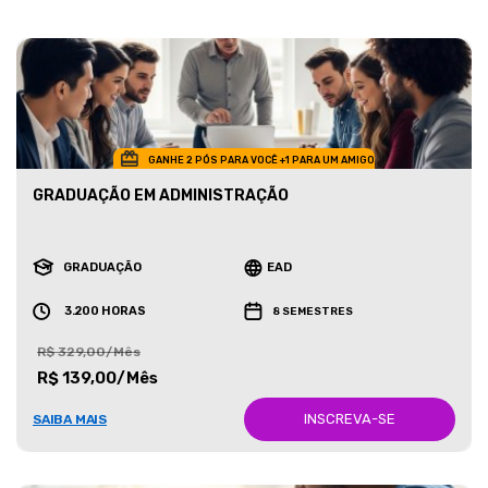
GANHE 2 PÓS PARA VOCÊ +1 PARA UM AMIGO
GRADUAÇÃO EM ADMINISTRAÇÃO
GRADUAÇÃO
EAD
3.200 HORAS
8 SEMESTRES
R$ 329,00/Mês
R$ 139,00/Mês
INSCREVA-SE
SAIBA MAIS