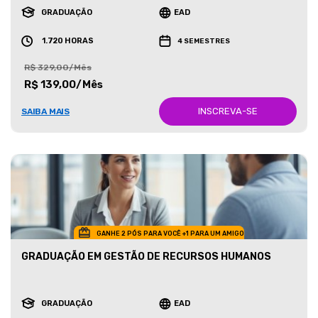
GRADUAÇÃO
EAD
1.720 HORAS
4 SEMESTRES
R$ 329,00/Mês
R$ 139,00/Mês
INSCREVA-SE
SAIBA MAIS
GANHE 2 PÓS PARA VOCÊ +1 PARA UM AMIGO
GRADUAÇÃO EM GESTÃO DE RECURSOS HUMANOS
GRADUAÇÃO
EAD