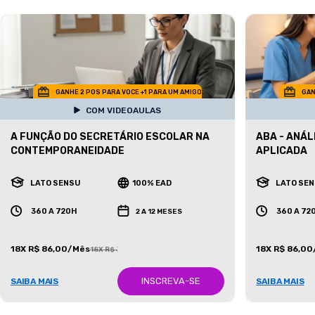
GANHE 2 POS PARA VOCE +1 PARA UM AMIGO
GAN
COM VIDEOAULAS
A FUNÇÃO DO SECRETÁRIO ESCOLAR NA
ABA - ANÁ
CONTEMPORANEIDADE
APLICADA
LATO SENSU
100% EAD
LATO SE
360 A 720H
360 A 72
2 A 12 MESES
18X R$ 86,00/Mês
18X R$ 86,0
18X R$ 387,00/Mês
INSCREVA-SE
SAIBA MAIS
SAIBA MAIS