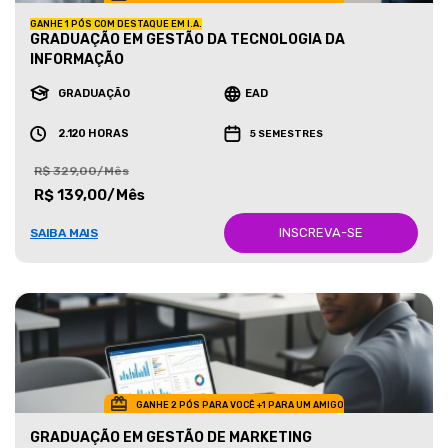
GANHE 1 PÓS COM DESTAQUE EM I.A.
GRADUAÇÃO EM GESTÃO DA TECNOLOGIA DA
INFORMAÇÃO
GRADUAÇÃO
EAD
2.120 HORAS
5 SEMESTRES
R$ 329,00/Mês
R$ 139,00/Mês
INSCREVA-SE
SAIBA MAIS
GANHE 2 PÓS PARA VOCÊ +1 PARA UM AMIGO
GRADUAÇÃO EM GESTÃO DE MARKETING