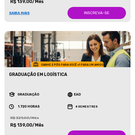
R$ 139,00/Mês
INSCREVA-SE
SAIBA MAIS
GANHE 2 PÓS PARA VOCÊ +1 PARA UM AMIGO
GRADUAÇÃO EM LOGÍSTICA
GRADUAÇÃO
EAD
1.720 HORAS
4 SEMESTRES
R$ 329,00/Mês
R$ 139,00/Mês