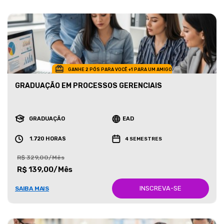
GANHE 2 PÓS PARA VOCÊ +1 PARA UM AMIGO
GRADUAÇÃO EM PROCESSOS GERENCIAIS
GRADUAÇÃO
EAD
1.720 HORAS
4 SEMESTRES
R$ 329,00/Mês
R$ 139,00/Mês
INSCREVA-SE
SAIBA MAIS