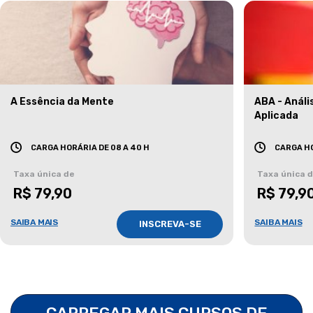
A Essência da Mente
ABA - Anál
Aplicada
CARGA HORÁRIA DE 08 A 40 H
CARGA HO
Taxa única de
Taxa única 
R$ 79,90
R$ 79,9
SAIBA MAIS
SAIBA MAIS
INSCREVA-SE
CARREGAR MAIS CURSOS DE