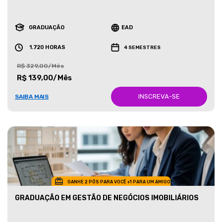
GRADUAÇÃO
EAD
1.720 HORAS
4 SEMESTRES
R$ 329,00/Mês
R$ 139,00/Mês
INSCREVA-SE
SAIBA MAIS
GANHE 2 PÓS PARA VOCÊ +1 PARA UM AMIGO
GRADUAÇÃO EM GESTÃO DE NEGÓCIOS IMOBILIÁRIOS