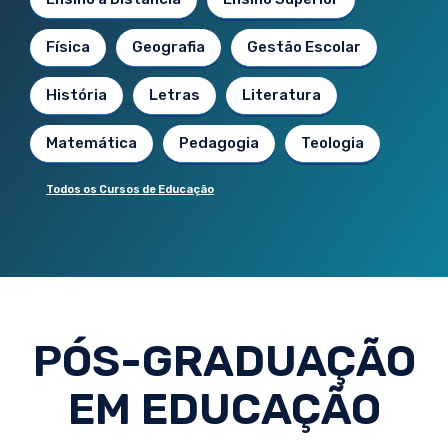
Física
Geografia
Gestão Escolar
História
Letras
Literatura
Matemática
Pedagogia
Teologia
Todos os Cursos de Educação
PÓS-GRADUAÇÃO
EM EDUCAÇÃO