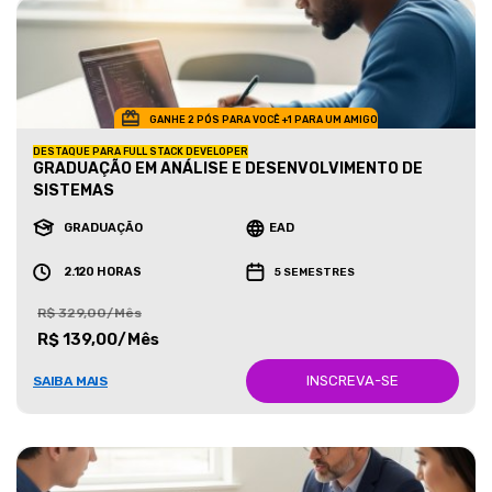
GANHE 2 PÓS PARA VOCÊ +1 PARA UM AMIGO
DESTAQUE PARA FULL STACK DEVELOPER
GRADUAÇÃO EM ANÁLISE E DESENVOLVIMENTO DE
SISTEMAS
GRADUAÇÃO
EAD
2.120 HORAS
5 SEMESTRES
R$ 329,00/Mês
R$ 139,00/Mês
INSCREVA-SE
SAIBA MAIS