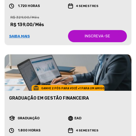
1.720 HORAS
4 SEMESTRES
R$ 329,00/Mês
R$ 139,00/Mês
INSCREVA-SE
SAIBA MAIS
GANHE 2 PÓS PARA VOCÊ +1 PARA UM AMIGO
GRADUAÇÃO EM GESTÃO FINANCEIRA
GRADUAÇÃO
EAD
1.800 HORAS
4 SEMESTRES