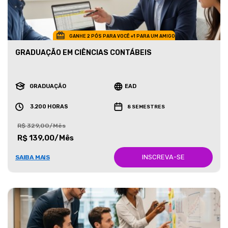
GANHE 2 PÓS PARA VOCÊ +1 PARA UM AMIGO
GRADUAÇÃO EM CIÊNCIAS CONTÁBEIS
GRADUAÇÃO
EAD
3.200 HORAS
8 SEMESTRES
R$ 329,00/Mês
R$ 139,00/Mês
INSCREVA-SE
SAIBA MAIS