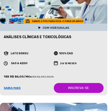
GANHE 2 POS PARA VOCE +1 PARA UM AMIGO
COM VIDEOAULAS
ANÁLISES CLÍNICAS E TOXICOLÓGICAS
LATO SENSU
100% EAD
360 A 420H
2 A 12 MESES
18X R$ 86,00/Mês
18X R$ 387,00/Mês
INSCREVA-SE
SAIBA MAIS