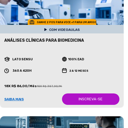
GANHE 2 POS PARA VOCE +1 PARA UM AMIGO
COM VIDEOAULAS
ANÁLISES CLÍNICAS PARA BIOMEDICINA
LATO SENSU
100% EAD
360 A 420H
2 A 12 MESES
18X R$ 86,00/Mês
18X R$ 387,00/Mês
INSCREVA-SE
SAIBA MAIS