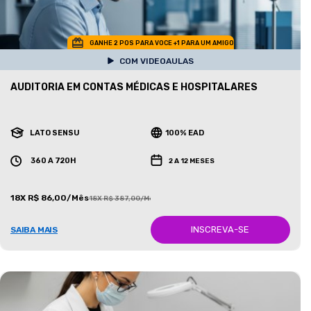
GANHE 2 POS PARA VOCE +1 PARA UM AMIGO
COM VIDEOAULAS
AUDITORIA EM CONTAS MÉDICAS E HOSPITALARES
LATO SENSU
100% EAD
360 A 720H
2 A 12 MESES
18X R$ 86,00/Mês
18X R$ 387,00/Mês
INSCREVA-SE
SAIBA MAIS