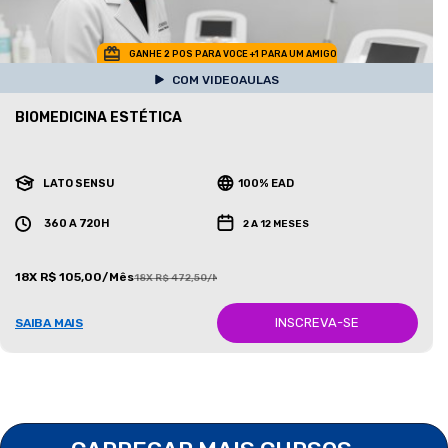
GANHE 2 POS PARA VOCE +1 PARA UM AMIGO
COM VIDEOAULAS
BIOMEDICINA ESTÉTICA
LATO SENSU
100% EAD
360 A 720H
2 A 12 MESES
18X R$ 105,00/Mês
18X R$ 472,50/Mês
INSCREVA-SE
SAIBA MAIS