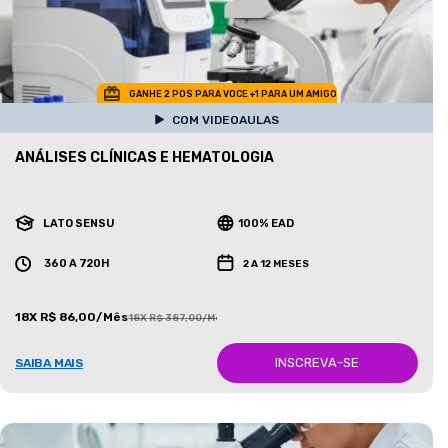
GANHE 2 POS PARA VOCE +1 PARA UM AMIGO
COM VIDEOAULAS
ANÁLISES CLÍNICAS E HEMATOLOGIA
LATO SENSU
100% EAD
360 A 720H
2 A 12 MESES
18X R$ 86,00/Mês
18X R$ 387,00/Mês
INSCREVA-SE
SAIBA MAIS