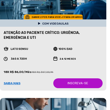
GANHE 2 POS PARA VOCE +1 PARA UM AMIGO
COM VIDEOAULAS
ATENÇÃO AO PACIENTE CRÍTICO: URGÊNCIA,
EMERGÊNCIA E UTI
LATO SENSU
100% EAD
360 A 720H
2 A 12 MESES
18X R$ 86,00/Mês
18X R$ 387,00/Mês
INSCREVA-SE
SAIBA MAIS