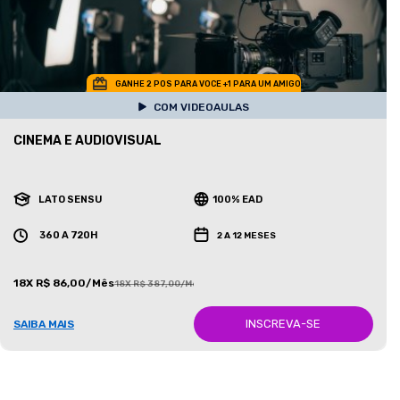
GANHE 2 POS PARA VOCE +1 PARA UM AMIGO
COM VIDEOAULAS
CINEMA E AUDIOVISUAL
LATO SENSU
100% EAD
360 A 720H
2 A 12 MESES
18X R$ 86,00/Mês
18X R$ 387,00/Mês
INSCREVA-SE
SAIBA MAIS