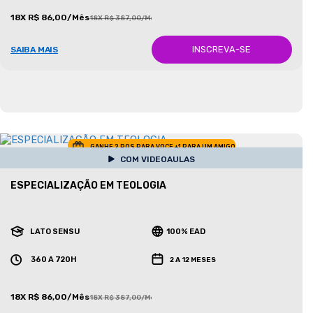
18X R$ 86,00/Mês
18X R$ 387,00/Mês
INSCREVA-SE
SAIBA MAIS
GANHE 2 POS PARA VOCE +1 PARA UM AMIGO
COM VIDEOAULAS
ESPECIALIZAÇÃO EM TEOLOGIA
LATO SENSU
100% EAD
360 A 720H
2 A 12 MESES
18X R$ 86,00/Mês
18X R$ 387,00/Mês