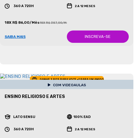
360 A 720H
2 A 12 MESES
18X R$ 86,00/Mês
18X R$ 387,00/Mês
INSCREVA-SE
SAIBA MAIS
GANHE 2 POS PARA VOCE +1 PARA UM AMIGO
COM VIDEOAULAS
ENSINO RELIGIOSO E ARTES
LATO SENSU
100% EAD
360 A 720H
2 A 12 MESES