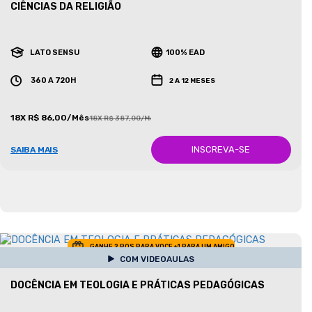
CIÊNCIAS DA RELIGIÃO
LATO SENSU
100% EAD
360 A 720H
2 A 12 MESES
18X R$ 86,00/Mês
18X R$ 387,00/Mês
INSCREVA-SE
SAIBA MAIS
GANHE 2 POS PARA VOCE +1 PARA UM AMIGO
COM VIDEOAULAS
DOCÊNCIA EM TEOLOGIA E PRÁTICAS PEDAGÓGICAS