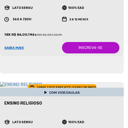
LATO SENSU
100% EAD
360 A 720H
2 A 12 MESES
18X R$ 86,00/Mês
18X R$ 387,00/Mês
INSCREVA-SE
SAIBA MAIS
GANHE 2 POS PARA VOCE +1 PARA UM AMIGO
COM VIDEOAULAS
ENSINO RELIGIOSO
LATO SENSU
100% EAD