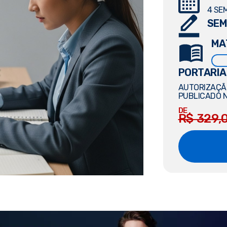
4 SE
SEM
MA
PORTARIA
AUTORIZAÇÃO
PUBLICADO N
DE
R$ 329,