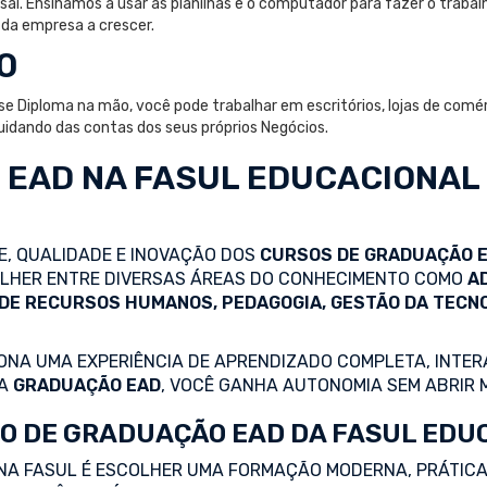
sai. Ensinamos a usar as planilhas e o computador para fazer o trabal
 da empresa a crescer.
O
Diploma na mão, você pode trabalhar em escritórios, lojas de comérci
idando das contas dos seus próprios Negócios.
 EAD
NA FASUL EDUCACIONAL
DE, QUALIDADE E INOVAÇÃO DOS
CURSOS DE GRADUAÇÃO 
COLHER ENTRE DIVERSAS ÁREAS DO CONHECIMENTO COMO
A
 DE RECURSOS HUMANOS, PEDAGOGIA, GESTÃO DA TECN
NA UMA EXPERIÊNCIA DE APRENDIZADO COMPLETA, INTERA
 A
GRADUAÇÃO EAD
, VOCÊ GANHA AUTONOMIA SEM ABRIR 
O DE GRADUAÇÃO EAD DA FASUL EDU
NA FASUL É ESCOLHER UMA FORMAÇÃO MODERNA, PRÁTICA